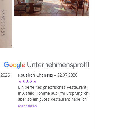
.2026
Rouzbeh Changizi
– 22.07.2026
★★★★★
Ein perfektes griechisches Restaurant
in Alsfeld, komme aus Ffm ursprünglich
aber so ein gutes Restaurant habe ich
in Ffm nie erfahren, super nette
Mehr lesen
Mitarbeiter und Chef persönlich ist sehr
nett und gastfreundlich.