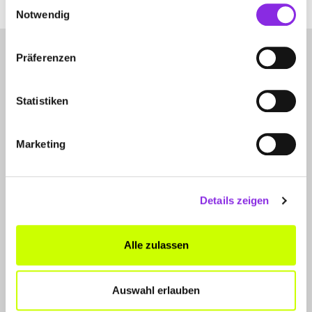
Einwilligungsauswahl
Notwendig
Präferenzen
Statistiken
LET'S CONNECT
Marketing
Kontakt
SERVICE
Details zeigen
WhatsApp
0800 0057425
Alle zulassen
FÜR UNTERNEHMER
Auswahl erlauben
Produkte & Lösungen