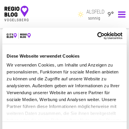
ALSFELD
9°
Hauptnavigation
sonnig
RECHTLICHE HINWEISE
Die Inhalte dieser Website wurden mit Sorgfalt zusammengestellt.
Diese Webseite verwendet Cookies
Für die Verfügbarkeit der Systeme sowie die Richtigkeit, Aktualität
Wir verwenden Cookies, um Inhalte und Anzeigen zu
und Vollständigkeit der Inhalte wird keine Gewähr übernommen.
personalisieren, Funktionen für soziale Medien anbieten
Die Haftung für Schäden, einschließlich Folgeschäden, die Ihnen in
zu können und die Zugriffe auf unsere Website zu
irgendeinem Zusammenhang mit der Nutzung der Website oder
analysieren. Außerdem geben wir Informationen zu Ihrer
deren Inhalte entstehen, wird ausgeschlossen, sofern nicht eine
Verwendung unserer Website an unsere Partner für
grob fahrlässige oder vorsätzliche Pflichtverletzung oder eine
soziale Medien, Werbung und Analysen weiter. Unsere
Verletzung von Leben, Körper und Gesundheit des
Websitebetreibers vorliegt.
Partner führen diese Informationen möglicherweise mit
weiteren Daten zusammen, die Sie ihnen bereitgestellt
Eine Nutzung und Verwertung der Inhalte für gewerbliche und
haben oder die sie im Rahmen Ihrer Nutzung der Dienste
kommerzielle Zwecke ist untersagt.
gesammelt haben.