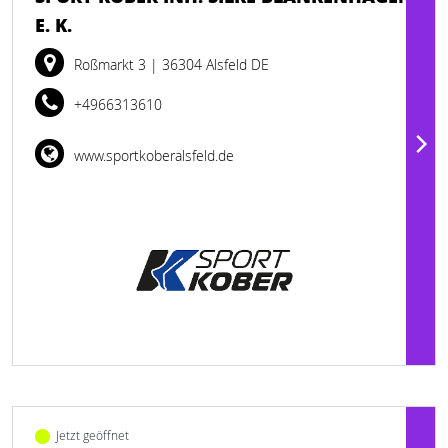
E. K.
Roßmarkt 3
| 36304 Alsfeld DE
+4966313610
www.sportkoberalsfeld.de
Jetzt geöffnet