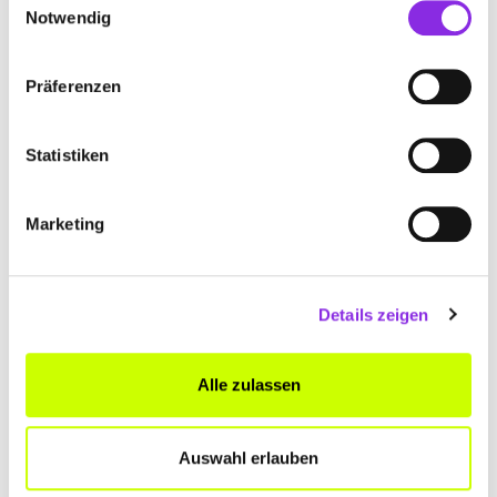
Notwendig
LICHTSPIELHAUS LAUTERBACH
Am Wörth 26a
| 36341 Lauterbach (Hessen) DE
Präferenzen
lichtspielhaus-lauterbach.de
Statistiken
Marketing
Details zeigen
KAE SCHUCH PORTRAITS
Bahnhofstraße 8
| 36304 Alsfeld DE
Alle zulassen
+4966316011980
Auswahl erlauben
kaeschuch.de