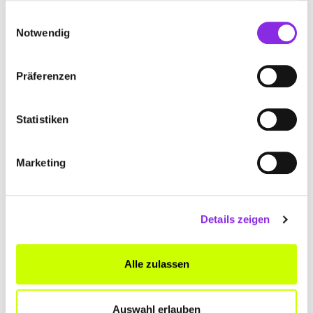
gesammelt haben.
Geschlossen - öffnet morgen um 08:30 Uhr
Einwilligungsauswahl
Notwendig
ALPKAYA NESRIN FRISEURSALON
Gießener Straße 1
| 35410 Hungen DE
Präferenzen
+4964027301
Statistiken
www.salon-alpkaya.de
Marketing
Details zeigen
Geschlossen - öffnet morgen um 09:00 Uhr
SALON GLITSCH
Alle zulassen
Zur Landwehr 20
| 36341 Lauterbach (Hessen) DE
+4966413256
Auswahl erlauben