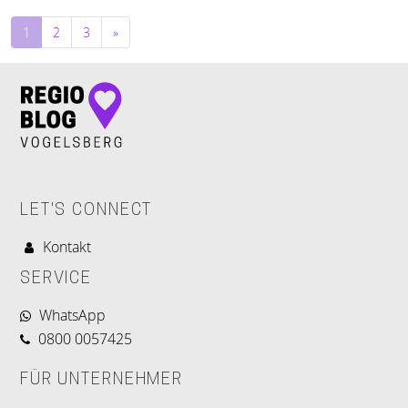
Beitragsnavigation
1
2
3
»
LET'S CONNECT
Kontakt
SERVICE
WhatsApp
0800 0057425
FÜR UNTERNEHMER