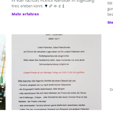
ihr euer nächstes Picknick Abenteuer im Vogelsberg-
Mit
Kreis erleben könnt. 🌳 🥖 🥙 🧃 🍾
gün
Mehr erfahren
bes
Me