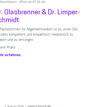
Geschlossen - öffnet um 07:30 Uhr
r. Glasbrenner & Dr. Limper-
chmidt
 Fachärztinnen für Allgemeinmedizin ist es unser Ziel,
 stets kompetent und empathisch medizinisch zu
aten und zu versorgen.
ere Praxis
hr erfahren
| www.romrod.de
7. August 2026
7. Au