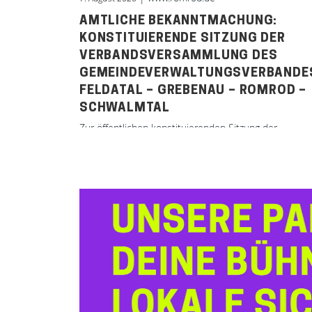
AMTLICHE BEKANNTMACHUNG:
KONSTITUIERENDE SITZUNG DER
VERBANDSVERSAMMLUNG DES
GEMEINDEVERWALTUNGSVERBANDE
FELDATAL – GREBENAU – ROMROD –
SCHWALMTAL
Zur öffentlichen konstituierenden Sitzung der
Verbandsversammlung des
Gemeindeverwaltungsverbandes Feldatal – Grebenau
Romrod – Schwalmtal lädt Verbandsvorsitzender Lars
Wicke am 19. Au...