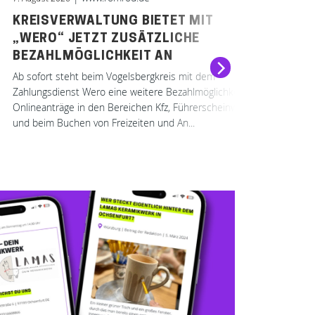
KREISVERWALTUNG BIETET MIT
FO
„WERO“ JETZT ZUSÄTZLICHE
ZW
BEZAHLMÖGLICHKEIT AN
HO
TE
Ab sofort steht beim Vogelsbergkreis mit dem
Zahlungsdienst Wero eine weitere Bezahlmöglichkeit für
Das 
Onlineanträge in den Bereichen Kfz, Führerscheinwesen
Mont
und beim Buchen von Freizeiten und An...
für 
aufg