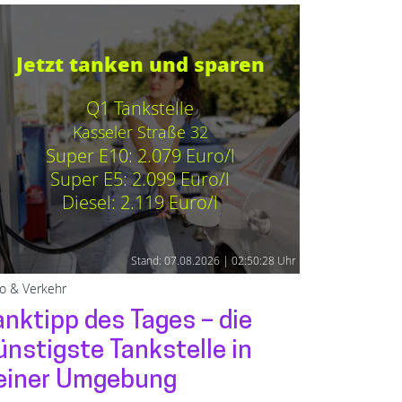
Jetzt tanken und sparen
Q1 Tankstelle
Kasseler Straße 32
Super E10: 2.079 Euro/l
Super E5: 2.099 Euro/l
Diesel: 2.119 Euro/l
Stand: 07.08.2026 | 02:50:28 Uhr
o & Verkehr
anktipp des Tages – die
ünstigste Tankstelle in
einer Umgebung