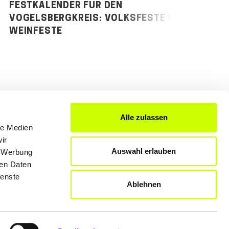
FESTKALENDER FÜR DEN
VO
VOGELSBERGKREIS: VOLKSFESTE UND
SP
WEINFESTE
Alle zulassen
le Medien
FÜR UNTERNEHMER
ir
Auswahl erlauben
, Werbung
Produkte & Lösungen
ren Daten
Werben auf dem Blog
ienste
Ablehnen
Rechtliche Hinweise
Datenschutzerklärung