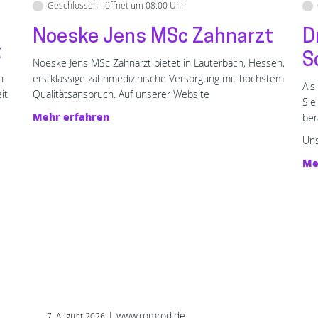
Geschlossen - öffnet um 08:00 Uhr
Noeske Jens MSc Zahnarzt
D
t
S
Noeske Jens MSc Zahnarzt bietet in Lauterbach, Hessen,
n
erstklassige zahnmedizinische Versorgung mit höchstem
Als
it
Qualitätsanspruch. Auf unserer Website
Sie
Mehr erfahren
ber
Uns
Me
| www.romrod.de
7. August 2026