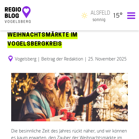
ALSFELD
15°
Hauptnavigation
sonnig
WEIHNACHTSMÄRKTE IM
VOGELSBERGKREIS
Vogelsberg
|
Beitrag der Redaktion
|
25. November 2025
Die besinnliche Zeit des Jahres rückt näher, und wir können
es kaum erwarten, den Zauber der Weihnachtsmärkte im