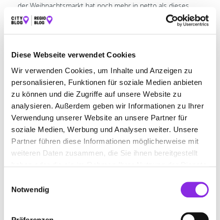
der Weihnachtsmarkt hat noch mehr in petto als dieses
leuchtende Wunderwerk: Es gibt weihnachtliche Live-Musik,
ein besonderes Kinderprogramm und kulinarische
Köstlichkeiten, sowie original Schlitzer Kunsthandwerk. Wer
etwas Besonderes sucht: Es gibt auch eine
Diese Webseite verwendet Cookies
Nachtwächtertour
, die ganz speziell auf den
Weihnachtsmarkt zugeschnitten ist und mit einem
Wir verwenden Cookies, um Inhalte und Anzeigen zu
Schnäpschen kulinarisch abgerundet wird.
personalisieren, Funktionen für soziale Medien anbieten
zu können und die Zugriffe auf unsere Website zu
Bergweihnacht auf dem
analysieren. Außerdem geben wir Informationen zu Ihrer
Schottener Hausberg
Verwendung unserer Website an unsere Partner für
Hoherodskopf
soziale Medien, Werbung und Analysen weiter. Unsere
Partner führen diese Informationen möglicherweise mit
20.12. – 21.12.2025
weiteren Daten zusammen, die Sie ihnen bereitgestellt
Öffnungszeiten:
haben oder die sie im Rahmen Ihrer Nutzung der Dienste
Samstag: 11.00 – 21.00 Uhr
gesammelt haben.
Einwilligungsauswahl
Sonntag: 11.00 – 18.00 Uhr
Notwendig
Veranstaltungsort:
Erlebnisberg Hoherodskopf
Ganz besonders romantisch wird es auf der
Präferenzen