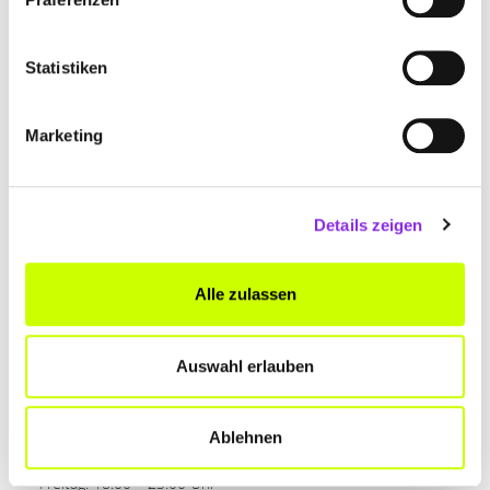
Bergweihnacht Hoherodskopf
in Schotten, die auf dem
Hausberg von Schotten stattfindet. Freu dich auf Stockbrot
und Punsch am Lagerfeuer, ein Nostalgie-Karussell, eine
Statistiken
gemütliche
Schneebar
und stimmungsvolle
Fackelwanderungen! Es gibt außerdem kreatives
Weihnachtsbasteln, Köstlichkeiten für Feinschmecker und
Marketing
eine Vielzahl von
Kunsthandwerk
und regionalen
Produkten. Von Tee über Liköre bis hin zu Gelees und
Kräuterweinen findest du hier eine breite Auswahl. Dazu
gibt es Holzarbeiten, Wanderstöcke aus Naturmaterialien,
Details zeigen
Perlenstickerei, Filzarbeiten, Kerzenkunst, Drechselarbeiten
und Glasmalerei. Die handgefertigten Geschenke und
Weihnachtsartikel sind beeindruckend, und auch die
Alle zulassen
Gastronomie lässt keine Wünsche offen. Natürlich werden
auch wieder Musiker die Stimmung anheizen. Sei gespannt!
Auswahl erlauben
Grünberger Sternenzauber
05.12. – 07.12 2025
Ablehnen
Öffnungszeiten:
Freitag: 18.00 – 23.00 Uhr