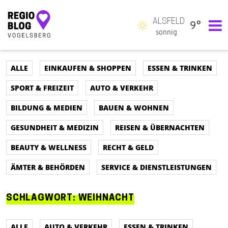
ALSFELD
9°
Hauptnavigation
sonnig
ALLE
EINKAUFEN & SHOPPEN
ESSEN & TRINKEN
SPORT & FREIZEIT
AUTO & VERKEHR
BILDUNG & MEDIEN
BAUEN & WOHNEN
GESUNDHEIT & MEDIZIN
REISEN & ÜBERNACHTEN
BEAUTY & WELLNESS
RECHT & GELD
ÄMTER & BEHÖRDEN
SERVICE & DIENSTLEISTUNGEN
SCHLAGWORT:
WEIHNACHT
ALLE
AUTO & VERKEHR
ESSEN & TRINKEN