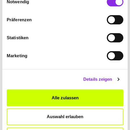
Notwendig
Präferenzen
Statistiken
Marketing
Details zeigen
Auto & Verkehr
HERRLICH ITALIENISCH: DIE BESTE PIZZA …
Alle zulassen
Wo gibt es die beste Pizza in Lauterbach? Wir haben getestet: und
präsentieren 3 Orte, an denen ihr in Lauterbach richtig gute Pizza
bekommt!
Auswahl erlauben
Mehr erfahren