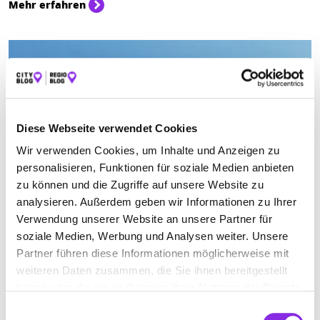
Mehr erfahren
Diese Webseite verwendet Cookies
Wir verwenden Cookies, um Inhalte und Anzeigen zu
personalisieren, Funktionen für soziale Medien anbieten
zu können und die Zugriffe auf unsere Website zu
analysieren. Außerdem geben wir Informationen zu Ihrer
Auto & Verkehr
Verwendung unserer Website an unsere Partner für
soziale Medien, Werbung und Analysen weiter. Unsere
AKTUELLES IM DEZEMBER: NEUERUNGEN UND
…
Partner führen diese Informationen möglicherweise mit
weiteren Daten zusammen, die Sie ihnen bereitgestellt
Neuerungen und Änderungen Dezember 2023: Neuer Fahrplan der
haben oder die sie im Rahmen Ihrer Nutzung der Dienste
Bahn, Frist für Weihnachtsbriefe uvm.
gesammelt haben.
Einwilligungsauswahl
Mehr erfahren