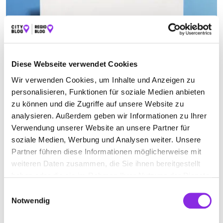
Diese Webseite verwendet Cookies
Wir verwenden Cookies, um Inhalte und Anzeigen zu
personalisieren, Funktionen für soziale Medien anbieten
zu können und die Zugriffe auf unsere Website zu
Ämter & Behörden, Bildung & Medien
analysieren. Außerdem geben wir Informationen zu Ihrer
NEUERUNGEN AB MAI 2025
Verwendung unserer Website an unsere Partner für
Damit du bestens informiert bist, habe ich die wichtigsten
soziale Medien, Werbung und Analysen weiter. Unsere
Neuerungen zum 1. Mai 2025 für dich zusammengefasst.
Partner führen diese Informationen möglicherweise mit
Mehr erfahren
weiteren Daten zusammen, die Sie ihnen bereitgestellt
haben oder die sie im Rahmen Ihrer Nutzung der Dienste
gesammelt haben.
Einwilligungsauswahl
Notwendig