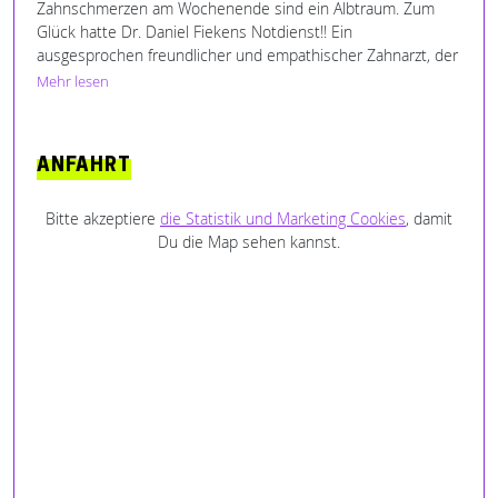
Zahnschmerzen am Wochenende sind ein Albtraum. Zum
Glück hatte Dr. Daniel Fiekens Notdienst!! Ein
ausgesprochen freundlicher und empathischer Zahnarzt, der
mir zunächst die Angst vor der Behandlung und Gott sei
Mehr lesen
Dank auch letztendlich meine Schmerzen nehmen konnte.
Ich bin begeistert! 👍👍👍👍
ANFAHRT
Bitte akzeptiere
die Statistik und Marketing Cookies
, damit
Du die Map sehen kannst.