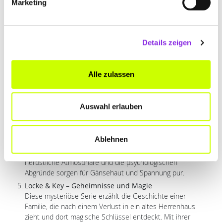
Serie zu einer großartigen Wahl für die kühleren Monate.
Marketing
Stranger Things vereint gruselige Momente mit
emotionalen Geschichten – ideal für düstere
Herbstabende.
Details zeigen
Outlander – Romantik und Abenteuer in der
Vergangenheit
Die Serie entführt mit ihrer packenden Geschichte rund
Alle zulassen
um Zeitreisen, Liebe und historische Intrigen in eine
andere Welt. Atemberaubende Landschaften und
mitreißende Dramen machen Outlander zu einem
Auswahl erlauben
perfekten Begleiter für lange, gemütliche Abende.
You – Dunkler Thriller für kühle Nächte
Mit Joe Goldberg als charmantem, aber gefährlichem
Ablehnen
Hauptcharakter bietet You eine spannende und düstere
Geschichte voller unvorhersehbarer Wendungen. Die
herbstliche Atmosphäre und die psychologischen
Abgründe sorgen für Gänsehaut und Spannung pur.
Locke & Key – Geheimnisse und Magie
Diese mysteriöse Serie erzählt die Geschichte einer
Familie, die nach einem Verlust in ein altes Herrenhaus
zieht und dort magische Schlüssel entdeckt. Mit ihrer