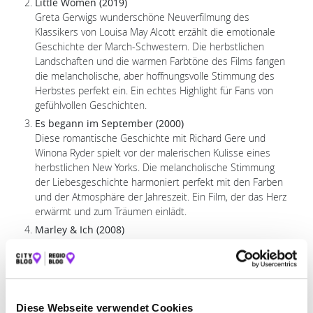
Little Women (2019)
Greta Gerwigs wunderschöne Neuverfilmung des
Klassikers von Louisa May Alcott erzählt die emotionale
Geschichte der March-Schwestern. Die herbstlichen
Landschaften und die warmen Farbtöne des Films fangen
die melancholische, aber hoffnungsvolle Stimmung des
Herbstes perfekt ein. Ein echtes Highlight für Fans von
gefühlvollen Geschichten.
Es begann im September (2000)
Diese romantische Geschichte mit Richard Gere und
Winona Ryder spielt vor der malerischen Kulisse eines
herbstlichen New Yorks. Die melancholische Stimmung
der Liebesgeschichte harmoniert perfekt mit den Farben
und der Atmosphäre der Jahreszeit. Ein Film, der das Herz
erwärmt und zum Träumen einlädt.
Marley & Ich (2008)
Die Geschichte eines Paares und ihres liebenswert-
chaotischen Hundes Marley begleitet die Familie durch
Höhen und Tiefen. Mit viel Herz, Humor und Emotionen
ist dieser Film eine wundervolle Wahl für Herbstabende.
Er berührt das Herz – Taschentücher bereithalten!
Diese Webseite verwendet Cookies