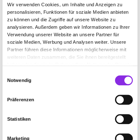
Feldheimer Wald.
Wir verwenden Cookies, um Inhalte und Anzeigen zu
Die
Grillhütte Trais-Horloff
liegt am Wolfskauter Weg,
personalisieren, Funktionen für soziale Medien anbieten
neben der Mehrzweckhalle.
zu können und die Zugriffe auf unsere Website zu
Die
Grillhütte Nonnenroth
befindet sich an der
analysieren. Außerdem geben wir Informationen zu Ihrer
Heerstraße 2, neben dem Dorfgemeinschaftshaus.
Verwendung unserer Website an unsere Partner für
In Villingen gibt es die
Grillhütte Villingen
im Steinbruch,
soziale Medien, Werbung und Analysen weiter. Unsere
die vom Grillausschuss Villingen betreut wird.
Partner führen diese Informationen möglicherweise mit
weiteren Daten zusammen, die Sie ihnen bereitgestellt
Grillen in Lauterbach und
haben oder die sie im Rahmen Ihrer Nutzung der Dienste
gesammelt haben.
Umgebung
Einwilligungsauswahl
Notwendig
Die Gegend um Lauterbach hält ebenfalls diverse
Grillmöglichkeiten für dich bereit, teils mit unterschiedlichen
Ausstattungen:
Präferenzen
Freizeitanlage “Hasenköppel” in Frischborn
: Der Verein ist
besonders stolz auf die 2004 gebaute Grillhütte auf dem
Statistiken
Freizeitgelände. Die Anlage ist auch überregional bekannt
und beliebt und kann gegen Gebühr gemietet werden,
um sie für eigene Veranstaltungen und Feste zu nutzen.
Marketing