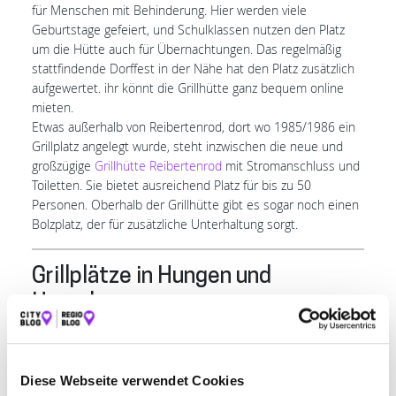
für Menschen mit Behinderung. Hier werden viele
Geburtstage gefeiert, und Schulklassen nutzen den Platz
um die Hütte auch für Übernachtungen. Das regelmäßig
stattfindende Dorffest in der Nähe hat den Platz zusätzlich
aufgewertet. ihr könnt die Grillhütte ganz bequem online
mieten.
Etwas außerhalb von Reibertenrod, dort wo 1985/1986 ein
Grillplatz angelegt wurde, steht inzwischen die neue und
großzügige
Grillhütte Reibertenrod
mit Stromanschluss und
Toiletten. Sie bietet ausreichend Platz für bis zu 50
Personen. Oberhalb der Grillhütte gibt es sogar noch einen
Bolzplatz, der für zusätzliche Unterhaltung sorgt.
Grillplätze in Hungen und
Umgebung
Auch in Hungen und seiner Umgebung gibt es gemütliche
Grillhütten, die zum Verweilen einladen:
Diese Webseite verwendet Cookies
Die
Grillhütte Inheiden
findet ihr an der Eiche im