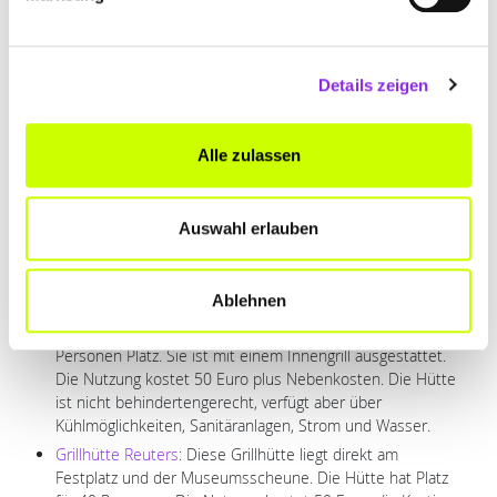
Grillhütte Wernges
: Am Ortsrand von Wernges liegt diese
Grillhütte, die über einen überdachten Grill verfügt. Das
Platzangebot reicht für 35 bis 40 Personen. Die Nutzung
Details zeigen
kostet 40 Euro plus Nebenkosten, die Kaution beträgt 75
Euro. Der Grillplatz ist nicht behindertengerecht, es gibt
Kühlmöglichkeiten, Sanitäranlagen und Wasser.
Alle zulassen
Grillplatz “Kirschenallee”
: Dieser Grillplatz verfügt über
einen Grill, eine Feuerstelle und zwei überdachte
Picknick-Tische. Hier gibt es keine Kühlmöglichkeit, kein
Auswahl erlauben
Wasser und keinen Strom. Der Grillplatz ist nicht
behindertengerecht. Sanitäranlagen in Form einer Dixi-
Toilette sind je nach Wetterlage von April bis Oktober
Ablehnen
verfügbar.
Grillhütte Allmenrod
: In dieser Grillhütte finden 40
Personen Platz. Sie ist mit einem Innengrill ausgestattet.
Die Nutzung kostet 50 Euro plus Nebenkosten. Die Hütte
ist nicht behindertengerecht, verfügt aber über
Kühlmöglichkeiten, Sanitäranlagen, Strom und Wasser.
Grillhütte Reuters
: Diese Grillhütte liegt direkt am
Festplatz und der Museumsscheune. Die Hütte hat Platz