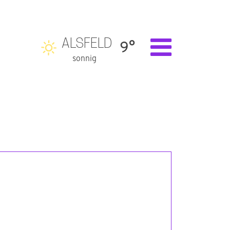
ALSFELD
9°
sonnig