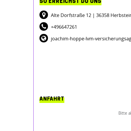
SO ERREICHST DU UNS
Alte Dorfstraße 12
| 36358 Herbstei
+496647261
joachim-hoppe-lvm-versicherungsag
ANFAHRT
Bitte 