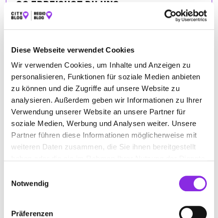
SO ERREICHST DU UNS
Bahnhofstr. 18
| 36110 Schlitz DE
+496642911720
Diese Webseite verwendet Cookies
Wir verwenden Cookies, um Inhalte und Anzeigen zu
koerper-mitte-physiotherapie.weblocator.de
personalisieren, Funktionen für soziale Medien anbieten
zu können und die Zugriffe auf unsere Website zu
analysieren. Außerdem geben wir Informationen zu Ihrer
Verwendung unserer Website an unsere Partner für
soziale Medien, Werbung und Analysen weiter. Unsere
Partner führen diese Informationen möglicherweise mit
weiteren Daten zusammen, die Sie ihnen bereitgestellt
haben oder die sie im Rahmen Ihrer Nutzung der Dienste
ANFAHRT
gesammelt haben.
Einwilligungsauswahl
Notwendig
Bitte akzeptiere
die Statistik und Marketing Cookies
, damit
Du die Map sehen kannst.
Präferenzen