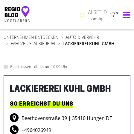
ALSFELD
17°
Hauptnavigation
sonnig
UNTERNEHMEN ENTDECKEN
AUTO & VERKEHR
FAHRZEUGLACKIEREREI
LACKIEREREI KUHL GMBH
Geschlossen - öffnet um 10:00 Uhr
LACKIEREREI KUHL GMBH
SO ERREICHST DU UNS
Beethovenstraße 39
| 35410 Hungen DE
+4964026949