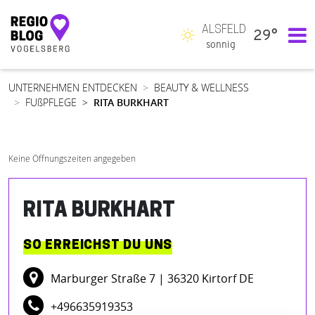
ALSFELD
29°
Hauptnavigation
sonnig
UNTERNEHMEN ENTDECKEN
BEAUTY & WELLNESS
FUßPFLEGE
RITA BURKHART
Keine Öffnungszeiten angegeben
RITA BURKHART
SO ERREICHST DU UNS
Marburger Straße 7
| 36320 Kirtorf DE
+496635919353