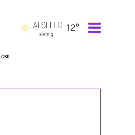
ALSFELD
12°
sonnig
 GBR