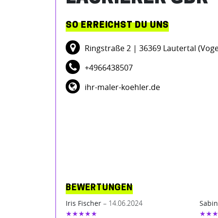
SO ERREICHST DU UNS
Ringstraße 2
| 36369 Lautertal (Vog
+4966438507
ihr-maler-koehler.de
BEWERTUNGEN
Iris Fischer
– 14.06.2024
Sabin
★★★★★
★★