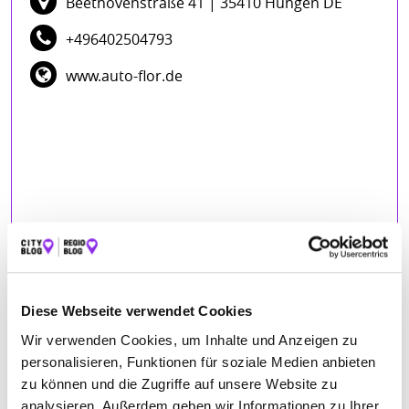
Beethovenstraße 41
| 35410 Hungen DE
+496402504793
www.auto-flor.de
BEWERTUNGEN
Diese Webseite verwendet Cookies
Uwe Rubey
– 02.09.2025
★★★★★
Wir verwenden Cookies, um Inhalte und Anzeigen zu
Top-Service, faire Preise
personalisieren, Funktionen für soziale Medien anbieten
zu können und die Zugriffe auf unsere Website zu
Jannis Müller
– 26.06.2025
★★★★★
analysieren. Außerdem geben wir Informationen zu Ihrer