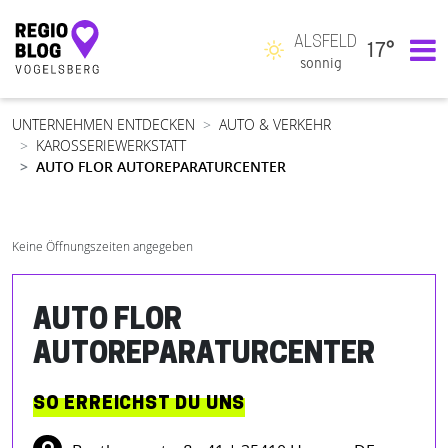
ALSFELD
17°
Hauptnavigation
sonnig
UNTERNEHMEN ENTDECKEN
AUTO & VERKEHR
KAROSSERIEWERKSTATT
AUTO FLOR AUTOREPARATURCENTER
Keine Öffnungszeiten angegeben
AUTO FLOR
AUTOREPARATURCENTER
SO ERREICHST DU UNS