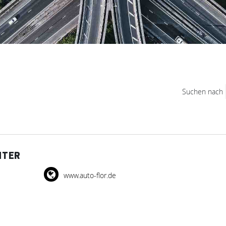
Suchen nach
NTER
www.auto-flor.de