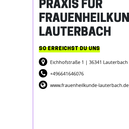
PRAXIS FÜR
FRAUENHEILKU
LAUTERBACH
SO ERREICHST DU UNS
Eichhofstraße 1
| 36341 Lauterbach
+496641646076
www.frauenheilkunde-lauterbach.de