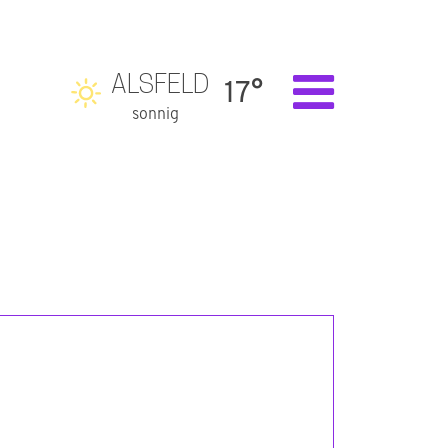
ALSFELD
17°
sonnig