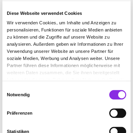
Diese Webseite verwendet Cookies
Wir verwenden Cookies, um Inhalte und Anzeigen zu
FRAUENARZT/-ÄRZTIN
personalisieren, Funktionen für soziale Medien anbieten
zu können und die Zugriffe auf unsere Website zu
Suchen nach
analysieren. Außerdem geben wir Informationen zu Ihrer
Verwendung unserer Website an unsere Partner für
soziale Medien, Werbung und Analysen weiter. Unsere
Partner führen diese Informationen möglicherweise mit
Finden
weiteren Daten zusammen, die Sie ihnen bereitgestellt
haben oder die sie im Rahmen Ihrer Nutzung der Dienste
ALLE
LAUTERBACH
gesammelt haben.
Einwilligungsauswahl
Notwendig
DRES.MED. BARBARA PETERS UND
Präferenzen
ROLAND STEIN PRAXIS FÜR
FRAUENHEILKUNDE LAUTERBACH
Statistiken