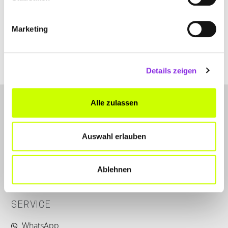
Eichhofstraße 1
| 36341 Lauterbach DE
+496641646076
Marketing
www.frauenheilkunde-lauterbach.de
Details zeigen
Alle zulassen
Auswahl erlauben
LET'S CONNECT
Ablehnen
Kontakt
SERVICE
WhatsApp