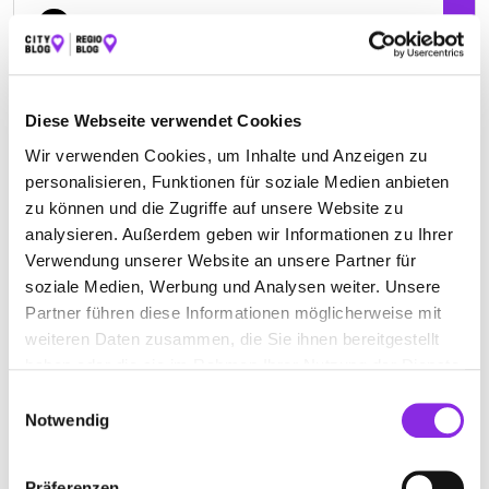
Rudloser Weg 9
| 36341 Lauterbach DE
+49664162266
Diese Webseite verwendet Cookies
erwin-althaus-naturheilverfahren.weblocator.de
Wir verwenden Cookies, um Inhalte und Anzeigen zu
personalisieren, Funktionen für soziale Medien anbieten
zu können und die Zugriffe auf unsere Website zu
analysieren. Außerdem geben wir Informationen zu Ihrer
Verwendung unserer Website an unsere Partner für
soziale Medien, Werbung und Analysen weiter. Unsere
Partner führen diese Informationen möglicherweise mit
weiteren Daten zusammen, die Sie ihnen bereitgestellt
haben oder die sie im Rahmen Ihrer Nutzung der Dienste
gesammelt haben.
Einwilligungsauswahl
Notwendig
Keine Öffnungszeiten angegeben
ANETTE NONN HEILPRAKTIKERIN
Präferenzen