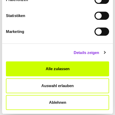
Am Grenzwall 6
| 35410 Hungen DE
Statistiken
www.naturheilkunde-hungen.de
Marketing
Details zeigen
DR. MED. STEPHAN HARLFINGER
Alle zulassen
Ermenröder Straße 25
| 36325 Feldatal DE
+496637918280
Auswahl erlauben
harlfinger-feldatal.de
Ablehnen