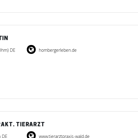
TIN
Ohm) DE
hombergerleben.de
RAKT. TIERARZT
h DE
www.tierarztpraxis-wald.de