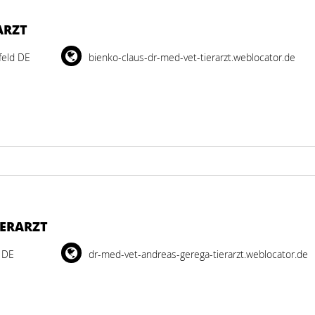
ARZT
feld DE
bienko-claus-dr-med-vet-tierarzt.weblocator.de
IERARZT
 DE
dr-med-vet-andreas-gerega-tierarzt.weblocator.de