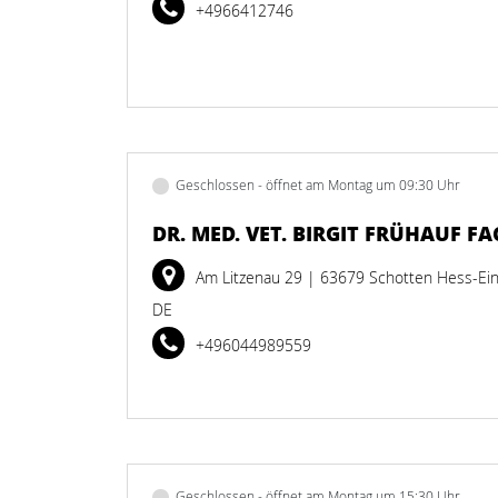
+4966412746
Geschlossen - öffnet am Montag um 09:30 Uhr
DR. MED. VET. BIRGIT FRÜHAUF F
Am Litzenau 29
| 63679 Schotten Hess-Ei
DE
+496044989559
Geschlossen - öffnet am Montag um 15:30 Uhr