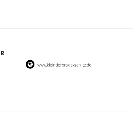
ER
www.kleintierpraxis-schlitz.de