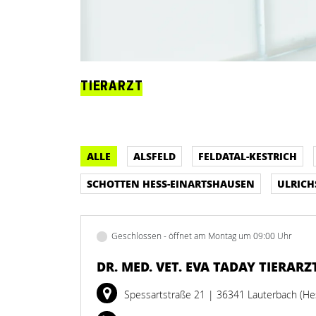
TIERARZT
ALLE
ALSFELD
FELDATAL-KESTRICH
SCHOTTEN HESS-EINARTSHAUSEN
ULRICH
Geschlossen - öffnet am Montag um 09:00 Uhr
DR. MED. VET. EVA TADAY TIERARZ
Spessartstraße 21
| 36341 Lauterbach (He