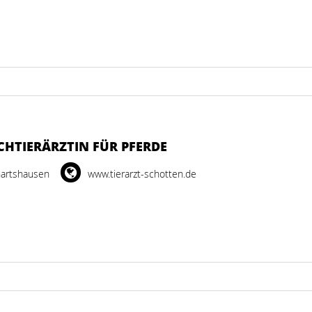
ACHTIERÄRZTIN FÜR PFERDE
nartshausen
www.tierarzt-schotten.de