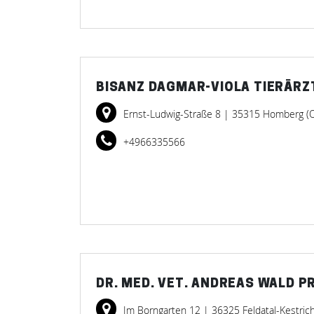
BISANZ DAGMAR-VIOLA TIERÄRZ
Ernst-Ludwig-Straße 8
| 35315 Homberg (
+4966335566
DR. MED. VET. ANDREAS WALD P
Im Borngarten 12
| 36325 Feldatal-Kestric