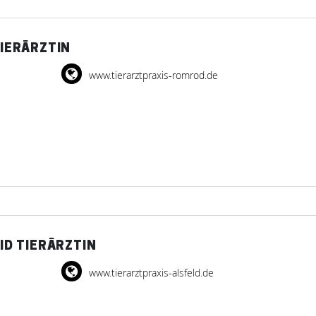
TIERÄRZTIN
www.tierarztpraxis-romrod.de
RID TIERÄRZTIN
www.tierarztpraxis-alsfeld.de