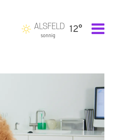
ALSFELD
12°
sonnig