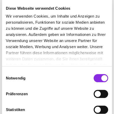
Diese Webseite verwendet Cookies
Wir verwenden Cookies, um Inhalte und Anzeigen zu
PSYCHOLOGE/PSYCHOLOGIN
personalisieren, Funktionen für soziale Medien anbieten
zu können und die Zugriffe auf unsere Website zu
Suchen nach
analysieren. Außerdem geben wir Informationen zu Ihrer
Verwendung unserer Website an unsere Partner für
soziale Medien, Werbung und Analysen weiter. Unsere
Partner führen diese Informationen möglicherweise mit
Finden
weiteren Daten zusammen, die Sie ihnen bereitgestellt
haben oder die sie im Rahmen Ihrer Nutzung der Dienste
ALLE
LAUTERBACH (HESSEN)
gesammelt haben.
Einwilligungsauswahl
Notwendig
ELKE GÄRTNER DIPL.-PSYCH. –
Präferenzen
PSYCHOLOGIN
An der Kirche 2
| 36341 Lauterbach (Hessen) DE
Statistiken