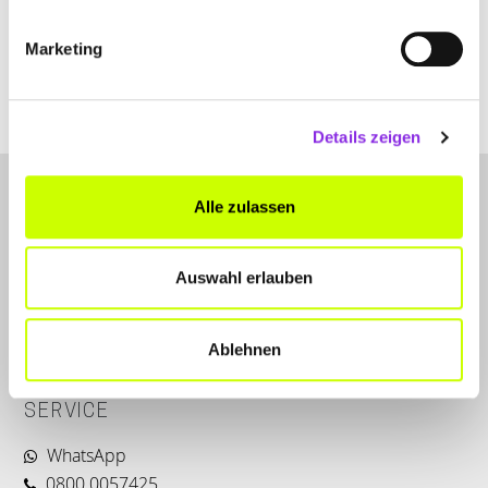
+496641911240
Marketing
elke-gaertner-dipl-psych-psychologin.weblocator.de
Details zeigen
Alle zulassen
Auswahl erlauben
LET'S CONNECT
Ablehnen
Kontakt
SERVICE
WhatsApp
0800 0057425