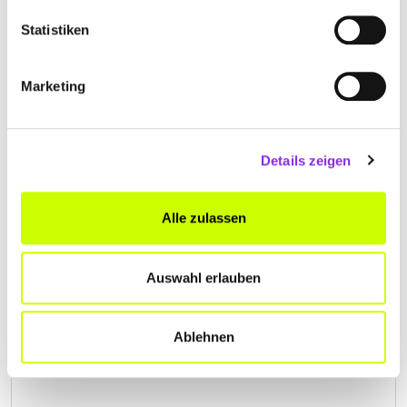
OHRENARZT
Statistiken
Schwabenröder Str. 4
| 36304 Alsfeld DE
+4966313933
Marketing
dr-med-manfred-heide-hals-nasen-
ohrenarzt.weblocator.de
Details zeigen
Alle zulassen
Auswahl erlauben
Ablehnen