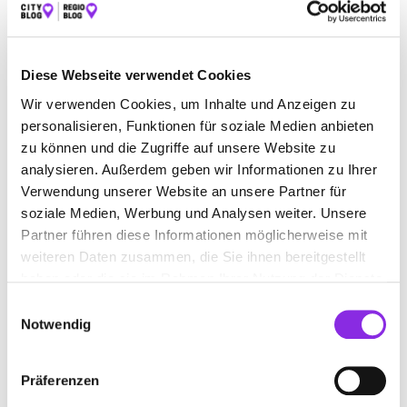
Kanalstraße 6
| 36341 Lauterbach (Hessen) DE
+4966413288
Diese Webseite verwendet Cookies
gabriele-ploeger-hno-arzt.weblocator.de
Wir verwenden Cookies, um Inhalte und Anzeigen zu
personalisieren, Funktionen für soziale Medien anbieten
zu können und die Zugriffe auf unsere Website zu
analysieren. Außerdem geben wir Informationen zu Ihrer
Verwendung unserer Website an unsere Partner für
soziale Medien, Werbung und Analysen weiter. Unsere
Partner führen diese Informationen möglicherweise mit
weiteren Daten zusammen, die Sie ihnen bereitgestellt
haben oder die sie im Rahmen Ihrer Nutzung der Dienste
gesammelt haben.
Einwilligungsauswahl
Notwendig
Geschlossen - öffnet um 09:00 Uhr
Präferenzen
DR. MED. MANFRED HEIDE HALS-NASEN-