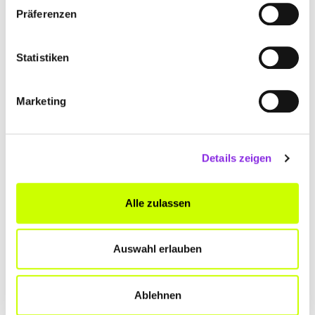
Präferenzen
Alter Steinweg 6
| 36341 Lauterbach (Hessen) DE
+4966415425
Statistiken
www.vogelsberger-ergotherapie.de
Marketing
Details zeigen
ERGOTHERAPIEPRAXIS BRAUN-BERKEL
Alle zulassen
An der Hessenhalle 6
| 36304 Alsfeld DE
+49663174800
Auswahl erlauben
ergotherapiepraxis-braun-berkel.weblocator.de
Ablehnen