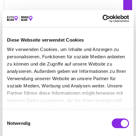
Diese Webseite verwendet Cookies
ALSFELDER ERGOTHERAPIE INH. D.
Wir verwenden Cookies, um Inhalte und Anzeigen zu
RÜHL-KÖHLER
personalisieren, Funktionen für soziale Medien anbieten
zu können und die Zugriffe auf unsere Website zu
Altenburger Str. 11
| 36304 Alsfeld DE
analysieren. Außerdem geben wir Informationen zu Ihrer
+4966317099191
Verwendung unserer Website an unsere Partner für
soziale Medien, Werbung und Analysen weiter. Unsere
Partner führen diese Informationen möglicherweise mit
alsfelder-ergotherapiepraxis.de
weiteren Daten zusammen, die Sie ihnen bereitgestellt
haben oder die sie im Rahmen Ihrer Nutzung der Dienste
gesammelt haben.
Einwilligungsauswahl
Notwendig
ANJA GÜNTHER-VOGEL ERGOTHERAPIE