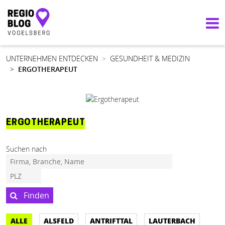
Hauptnavigation
UNTERNEHMEN ENTDECKEN
GESUNDHEIT & MEDIZIN
ERGOTHERAPEUT
ERGOTHERAPEUT
Suchen nach
Finden
ALLE
ALSFELD
ANTRIFTTAL
LAUTERBACH