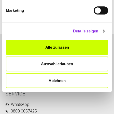
Marketing
sangsee-dittewich-thai-massage.weblocator.de
Details zeigen
Alle zulassen
Auswahl erlauben
LET'S CONNECT
Ablehnen
Kontakt
SERVICE
WhatsApp
0800 0057425