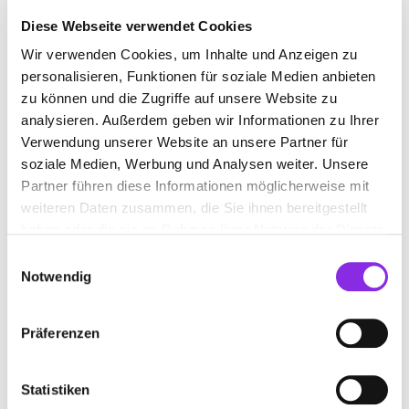
Diese Webseite verwendet Cookies
Wir verwenden Cookies, um Inhalte und Anzeigen zu
THAI-MASSAGE
personalisieren, Funktionen für soziale Medien anbieten
zu können und die Zugriffe auf unsere Website zu
analysieren. Außerdem geben wir Informationen zu Ihrer
Suchen nach
Verwendung unserer Website an unsere Partner für
soziale Medien, Werbung und Analysen weiter. Unsere
Partner führen diese Informationen möglicherweise mit
Finden
weiteren Daten zusammen, die Sie ihnen bereitgestellt
haben oder die sie im Rahmen Ihrer Nutzung der Dienste
ALLE
SCHLITZ
gesammelt haben.
Einwilligungsauswahl
Notwendig
Präferenzen
SANGSEE-DITTEWICH THAI-MASSAGE
Bahnhofstraße 8
| 36110 Schlitz DE
Statistiken
+496642405083