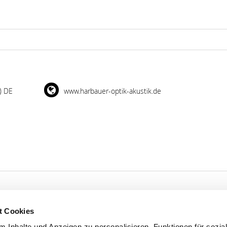
) DE
www.harbauer-optik-akustik.de
t Cookies
'S CONNECT
SERVICE
 Inhalte und Anzeigen zu personalisieren, Funktionen für sozia