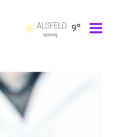
ALSFELD
9°
sonnig