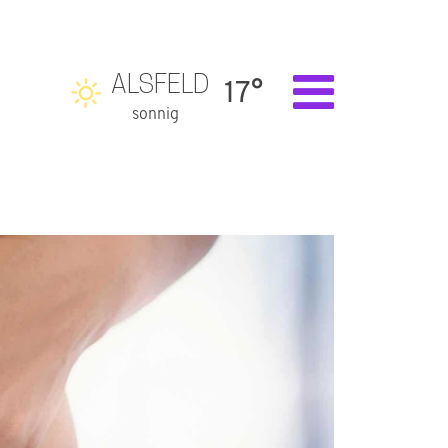
ALSFELD
17°
sonnig