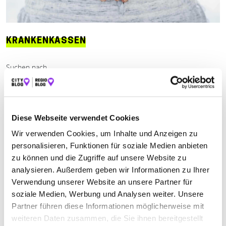
KRANKENKASSEN
Suchen nach
Finden
Diese Webseite verwendet Cookies
Wir verwenden Cookies, um Inhalte und Anzeigen zu
ALLE
ALSFELD
LAUTERBACH
personalisieren, Funktionen für soziale Medien anbieten
zu können und die Zugriffe auf unsere Website zu
analysieren. Außerdem geben wir Informationen zu Ihrer
Keine Öffnungszeiten angegeben
Verwendung unserer Website an unsere Partner für
soziale Medien, Werbung und Analysen weiter. Unsere
AOK – DIE GESUNDHEITSKASSE IN HESSEN
Partner führen diese Informationen möglicherweise mit
KUNDENCENTER
weiteren Daten zusammen, die Sie ihnen bereitgestellt