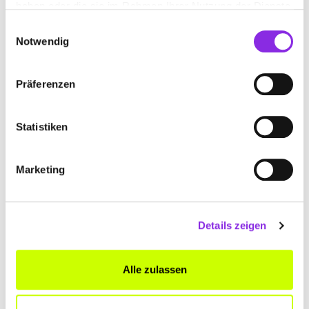
haben oder die sie im Rahmen Ihrer Nutzung der Dienste
Bahnhofstraße 62
| 36341 Lauterbach DE
gesammelt haben.
Einwilligungsauswahl
+498000000255
Notwendig
aok-die-gesundheitskasse-in-hessen-kundencenter-
Präferenzen
lauterbach.weblocator.de
Statistiken
Marketing
Keine Öffnungszeiten angegeben
AOK – DIE GESUNDHEITSKASSE IN HESSEN
KUNDENCENTER
Details zeigen
Volkmarstr. 13
| 36304 Alsfeld DE
Alle zulassen
+498000000255