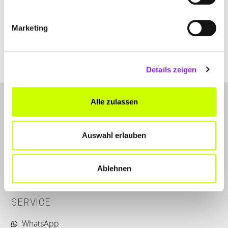
+49664165055
Marketing
tina-biedermann-hahn-
hautfacharztpraxis.weblocator.de
Details zeigen
Alle zulassen
Auswahl erlauben
LET'S CONNECT
Ablehnen
Kontakt
SERVICE
WhatsApp