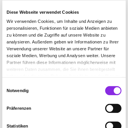
Diese Webseite verwendet Cookies
Wir verwenden Cookies, um Inhalte und Anzeigen zu
HAUTARZT
personalisieren, Funktionen für soziale Medien anbieten
zu können und die Zugriffe auf unsere Website zu
Suchen nach
analysieren. Außerdem geben wir Informationen zu Ihrer
Verwendung unserer Website an unsere Partner für
soziale Medien, Werbung und Analysen weiter. Unsere
Partner führen diese Informationen möglicherweise mit
Finden
weiteren Daten zusammen, die Sie ihnen bereitgestellt
haben oder die sie im Rahmen Ihrer Nutzung der Dienste
ALLE
LAUTERBACH (HESSEN)
gesammelt haben.
Einwilligungsauswahl
Notwendig
TINA BIEDERMANN-HAHN
Präferenzen
HAUTFACHARZTPRAXIS
Eichhofstr. 1
| 36341 Lauterbach (Hessen) DE
Statistiken