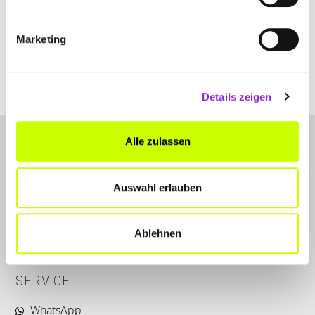
+496631918306
Marketing
rehm-joachim-dr-med-.weblocator.de
Details zeigen
Alle zulassen
Auswahl erlauben
LET'S CONNECT
Ablehnen
Kontakt
SERVICE
WhatsApp