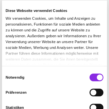
Diese Webseite verwendet Cookies
Wir verwenden Cookies, um Inhalte und Anzeigen zu
NEUROLOGE
personalisieren, Funktionen für soziale Medien anbieten
zu können und die Zugriffe auf unsere Website zu
Jetzt geöffnet
analysieren. Außerdem geben wir Informationen zu Ihrer
Suchen nach
Verwendung unserer Website an unsere Partner für
soziale Medien, Werbung und Analysen weiter. Unsere
Partner führen diese Informationen möglicherweise mit
weiteren Daten zusammen, die Sie ihnen bereitgestellt
Finden
haben oder die sie im Rahmen Ihrer Nutzung der Dienste
gesammelt haben.
Einwilligungsauswahl
ALLE
ALSFELD
Notwendig
Präferenzen
REHM JOACHIM DR. MED.
An der Au 1
| 36304 Alsfeld DE
Statistiken