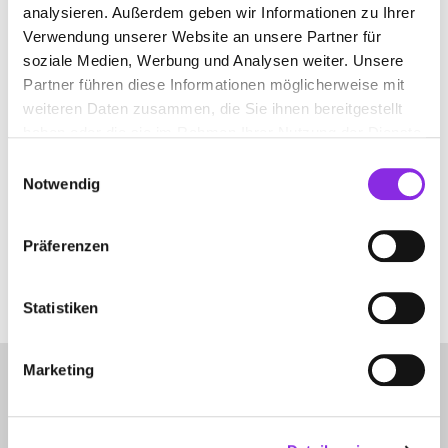
analysieren. Außerdem geben wir Informationen zu Ihrer
LAUTERBACH (HESSEN)
Verwendung unserer Website an unsere Partner für
soziale Medien, Werbung und Analysen weiter. Unsere
Partner führen diese Informationen möglicherweise mit
weiteren Daten zusammen, die Sie ihnen bereitgestellt
ANJA GÜNTHER-VOGEL ERGOTHERAPIE
haben oder die sie im Rahmen Ihrer Nutzung der Dienste
gesammelt haben.
Einwilligungsauswahl
Alter Steinweg 6
| 36341 Lauterbach (Hessen) DE
Notwendig
+4966415425
Präferenzen
www.vogelsberger-ergotherapie.de
Statistiken
Marketing