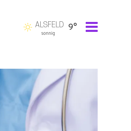
ALSFELD
9°
sonnig