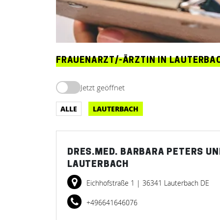
FRAUENARZT/-ÄRZTIN IN LAUTERBA
Jetzt geöffnet
ALLE
LAUTERBACH
DRES.MED. BARBARA PETERS UN
LAUTERBACH
Eichhofstraße 1
| 36341 Lauterbach DE
+496641646076