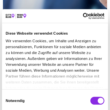
STADTVERWALTUNG IN SCHLITZ
Suchen nach
Diese Webseite verwendet Cookies
Wir verwenden Cookies, um Inhalte und Anzeigen zu
personalisieren, Funktionen für soziale Medien anbieten
zu können und die Zugriffe auf unsere Website zu
Finden
analysieren. Außerdem geben wir Informationen zu Ihrer
Verwendung unserer Website an unsere Partner für
ALLE
HERBSTEIN
HOMBERG (OHM)
HUNGEN
soziale Medien, Werbung und Analysen weiter. Unsere
Partner führen diese Informationen möglicherweise mit
KIRTORF
SCHLITZ
weiteren Daten zusammen, die Sie ihnen bereitgestellt
haben oder die sie im Rahmen Ihrer Nutzung der Dienste
gesammelt haben.
Einwilligungsauswahl
Keine Öffnungszeiten angegeben
Notwendig
STADTVERWALTUNG SCHLITZ