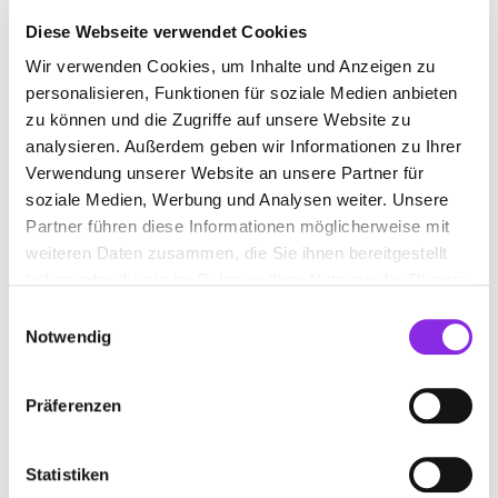
Diese Webseite verwendet Cookies
Wir verwenden Cookies, um Inhalte und Anzeigen zu
GETRÄNKELIEFERANT
personalisieren, Funktionen für soziale Medien anbieten
zu können und die Zugriffe auf unsere Website zu
analysieren. Außerdem geben wir Informationen zu Ihrer
Suchen nach
Verwendung unserer Website an unsere Partner für
soziale Medien, Werbung und Analysen weiter. Unsere
Partner führen diese Informationen möglicherweise mit
Finden
weiteren Daten zusammen, die Sie ihnen bereitgestellt
haben oder die sie im Rahmen Ihrer Nutzung der Dienste
ALLE
HUNGEN-VILLINGEN
gesammelt haben.
Einwilligungsauswahl
Notwendig
Keine Öffnungszeiten angegeben
Präferenzen
GETRÄNKE LEIDNER GMBH
Statistiken
Horststraße 6
| 35410 Hungen-Villingen DE