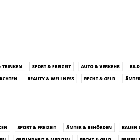
& TRINKEN
SPORT & FREIZEIT
AUTO & VERKEHR
BIL
NACHTEN
BEAUTY & WELLNESS
RECHT & GELD
ÄMTER
KEN
SPORT & FREIZEIT
ÄMTER & BEHÖRDEN
BAUEN
PEN
GESUNDHEIT & MEDIZIN
RECHT & GELD
REISEN