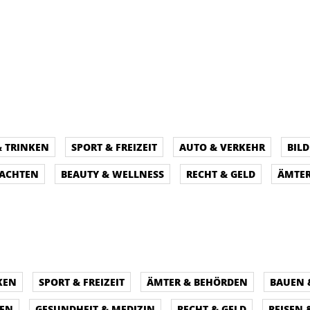
& TRINKEN
SPORT & FREIZEIT
AUTO & VERKEHR
BIL
NACHTEN
BEAUTY & WELLNESS
RECHT & GELD
ÄMTER
KEN
SPORT & FREIZEIT
ÄMTER & BEHÖRDEN
BAUEN
PEN
GESUNDHEIT & MEDIZIN
RECHT & GELD
REISEN