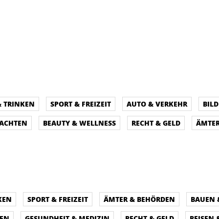
& TRINKEN
SPORT & FREIZEIT
AUTO & VERKEHR
BIL
NACHTEN
BEAUTY & WELLNESS
RECHT & GELD
ÄMTER
KEN
SPORT & FREIZEIT
ÄMTER & BEHÖRDEN
BAUEN
PEN
GESUNDHEIT & MEDIZIN
RECHT & GELD
REISEN