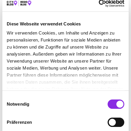
SPORT & FREIZEIT
ÄMTER & BEHÖRDEN
BAUEN & WOHNEN
BEAUTY & WELLNESS
Diese Webseite verwendet Cookies
BILDUNG & MEDIEN
EINKAUFEN & SHOPPEN
Wir verwenden Cookies, um Inhalte und Anzeigen zu
personalisieren, Funktionen für soziale Medien anbieten
GESUNDHEIT & MEDIZIN
RECHT & GELD
zu können und die Zugriffe auf unsere Website zu
analysieren. Außerdem geben wir Informationen zu Ihrer
REISEN & ÜBERNACHTEN
Verwendung unserer Website an unsere Partner für
SERVICE & DIENSTLEISTUNGEN
soziale Medien, Werbung und Analysen weiter. Unsere
Partner führen diese Informationen möglicherweise mit
weiteren Daten zusammen, die Sie ihnen bereitgestellt
haben oder die sie im Rahmen Ihrer Nutzung der Dienste
gesammelt haben.
Einwilligungsauswahl
Notwendig
Präferenzen