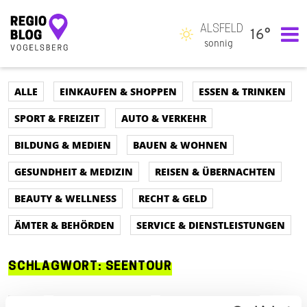
ALSFELD
16°
Hauptnavigation
sonnig
ALLE
EINKAUFEN & SHOPPEN
ESSEN & TRINKEN
SPORT & FREIZEIT
AUTO & VERKEHR
BILDUNG & MEDIEN
BAUEN & WOHNEN
GESUNDHEIT & MEDIZIN
REISEN & ÜBERNACHTEN
BEAUTY & WELLNESS
RECHT & GELD
ÄMTER & BEHÖRDEN
SERVICE & DIENSTLEISTUNGEN
SCHLAGWORT:
SEENTOUR
ALLE
AUTO & VERKEHR
ESSEN & TRINKEN