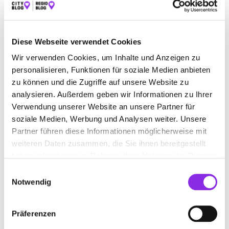
SPORT & FREIZEIT
ÄMTER & BEHÖRDEN
BAUEN & WOHNEN
BEAUTY & WELLNESS
Diese Webseite verwendet Cookies
BILDUNG & MEDIEN
EINKAUFEN & SHOPPEN
Wir verwenden Cookies, um Inhalte und Anzeigen zu
personalisieren, Funktionen für soziale Medien anbieten
GESUNDHEIT & MEDIZIN
RECHT & GELD
zu können und die Zugriffe auf unsere Website zu
analysieren. Außerdem geben wir Informationen zu Ihrer
REISEN & ÜBERNACHTEN
Verwendung unserer Website an unsere Partner für
SERVICE & DIENSTLEISTUNGEN
soziale Medien, Werbung und Analysen weiter. Unsere
Partner führen diese Informationen möglicherweise mit
weiteren Daten zusammen, die Sie ihnen bereitgestellt
haben oder die sie im Rahmen Ihrer Nutzung der Dienste
gesammelt haben.
Einwilligungsauswahl
Notwendig
Präferenzen