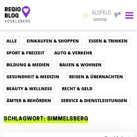
ALSFELD
9°
Hauptnavigation
sonnig
ALLE
EINKAUFEN & SHOPPEN
ESSEN & TRINKEN
SPORT & FREIZEIT
AUTO & VERKEHR
BILDUNG & MEDIEN
BAUEN & WOHNEN
GESUNDHEIT & MEDIZIN
REISEN & ÜBERNACHTEN
BEAUTY & WELLNESS
RECHT & GELD
ÄMTER & BEHÖRDEN
SERVICE & DIENSTLEISTUNGEN
SCHLAGWORT:
SIMMELSBERG
ALLE
AUTO & VERKEHR
ESSEN & TRINKEN