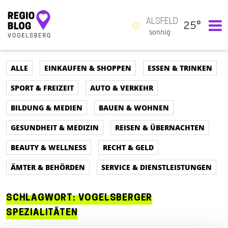
ALSFELD
25°
Hauptnavigation
sonnig
ALLE
EINKAUFEN & SHOPPEN
ESSEN & TRINKEN
SPORT & FREIZEIT
AUTO & VERKEHR
BILDUNG & MEDIEN
BAUEN & WOHNEN
GESUNDHEIT & MEDIZIN
REISEN & ÜBERNACHTEN
BEAUTY & WELLNESS
RECHT & GELD
ÄMTER & BEHÖRDEN
SERVICE & DIENSTLEISTUNGEN
SCHLAGWORT:
VOGELSBERGER
SPEZIALITÄTEN