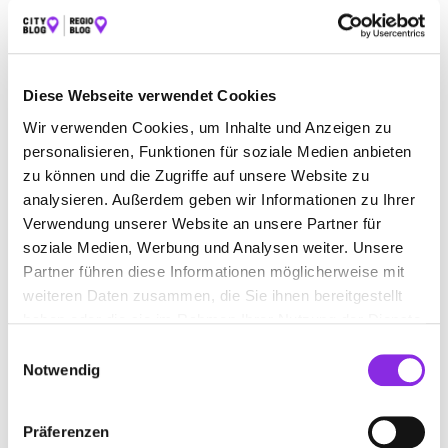
ALLE
AUTO & VERKEHR
ESSEN & TRINKEN
SPORT & FREIZEIT
ÄMTER & BEHÖRDEN
Diese Webseite verwendet Cookies
BAUEN & WOHNEN
BEAUTY & WELLNESS
Wir verwenden Cookies, um Inhalte und Anzeigen zu
BILDUNG & MEDIEN
EINKAUFEN & SHOPPEN
personalisieren, Funktionen für soziale Medien anbieten
zu können und die Zugriffe auf unsere Website zu
GESUNDHEIT & MEDIZIN
RECHT & GELD
analysieren. Außerdem geben wir Informationen zu Ihrer
REISEN & ÜBERNACHTEN
Verwendung unserer Website an unsere Partner für
soziale Medien, Werbung und Analysen weiter. Unsere
SERVICE & DIENSTLEISTUNGEN
Partner führen diese Informationen möglicherweise mit
weiteren Daten zusammen, die Sie ihnen bereitgestellt
haben oder die sie im Rahmen Ihrer Nutzung der Dienste
gesammelt haben.
Einwilligungsauswahl
Notwendig
Präferenzen