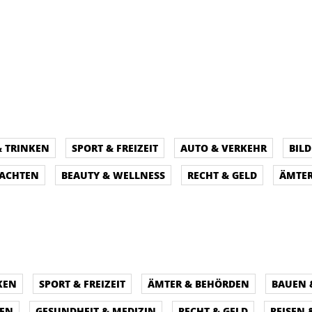
& TRINKEN
SPORT & FREIZEIT
AUTO & VERKEHR
BIL
NACHTEN
BEAUTY & WELLNESS
RECHT & GELD
ÄMTER
KEN
SPORT & FREIZEIT
ÄMTER & BEHÖRDEN
BAUEN
PEN
GESUNDHEIT & MEDIZIN
RECHT & GELD
REISEN