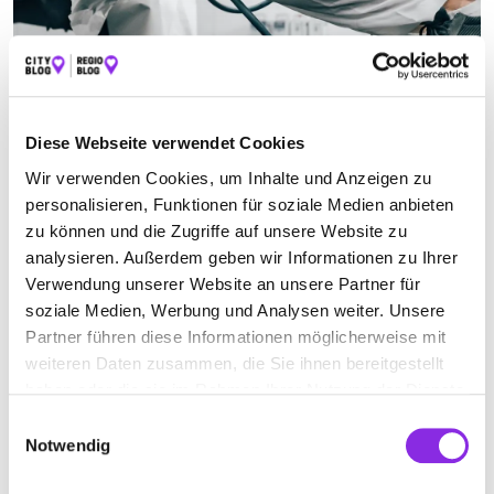
FAHRZEUGLACKIEREREI IN SCHOTTEN
Diese Webseite verwendet Cookies
Suchen nach
Wir verwenden Cookies, um Inhalte und Anzeigen zu
personalisieren, Funktionen für soziale Medien anbieten
zu können und die Zugriffe auf unsere Website zu
Finden
analysieren. Außerdem geben wir Informationen zu Ihrer
Verwendung unserer Website an unsere Partner für
ALLE
HUNGEN
SCHOTTEN
soziale Medien, Werbung und Analysen weiter. Unsere
Partner führen diese Informationen möglicherweise mit
weiteren Daten zusammen, die Sie ihnen bereitgestellt
Geschlossen - öffnet morgen um 08:00 Uhr
haben oder die sie im Rahmen Ihrer Nutzung der Dienste
gesammelt haben.
Einwilligungsauswahl
KAROSSERIE & LACKIERBETRIEB MICHAEL
Notwendig
HAU