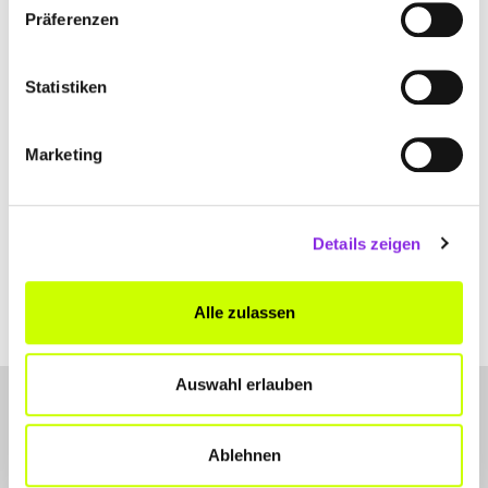
Auf der Oberwiese 14
| 63679 Schotten DE
Präferenzen
+496044966729
Statistiken
www.karosserie-lackierzentrum-schotten.de
Marketing
Details zeigen
Alle zulassen
Auswahl erlauben
Ablehnen