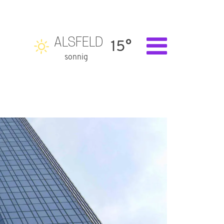
ALSFELD
15°
sonnig