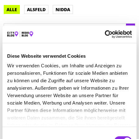
ALLE
ALSFELD
NIDDA
Keine Öffnungszeiten angegeben
STEIN SCHUFFERT KESLER FILGES
STEUERBERATER
Diese Webseite verwendet Cookies
PARTNERSCHAFTSGESELLSCHAFT MBB
Wir verwenden Cookies, um Inhalte und Anzeigen zu
NIDDA
personalisieren, Funktionen für soziale Medien anbieten
zu können und die Zugriffe auf unsere Website zu
Raun 95
| 63667 Nidda DE
analysieren. Außerdem geben wir Informationen zu Ihrer
Verwendung unserer Website an unsere Partner für
+49604496560
soziale Medien, Werbung und Analysen weiter. Unsere
Partner führen diese Informationen möglicherweise mit
www.erfolgsteuern.de
weiteren Daten zusammen, die Sie ihnen bereitgestellt
haben oder die sie im Rahmen Ihrer Nutzung der Dienste
gesammelt haben.
Einwilligungsauswahl