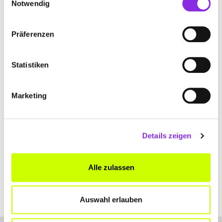
Notwendig
Präferenzen
Statistiken
Marketing
MÜLLER + WACHSMUNDT
STEUERBERATER SOZIETÄT
Details zeigen
Im Wiesengrund 2
| 36304 Alsfeld DE
+49669896060
Alle zulassen
www.mueller-wachsmundt.de
Auswahl erlauben