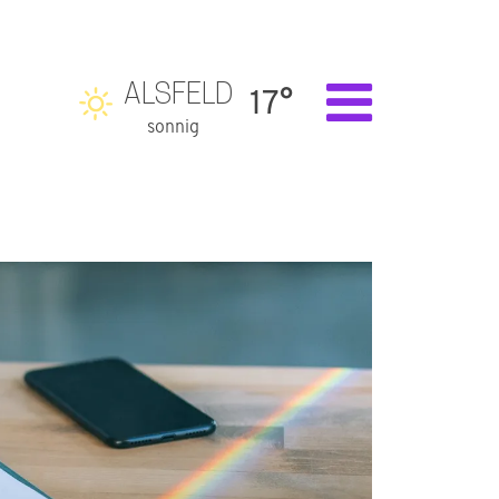
ALSFELD
17°
sonnig