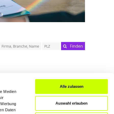
Finden
Alle zulassen
FÜR UNTERNEHMER
le Medien
ir
Produkte & Lösungen
Auswahl erlauben
, Werbung
Werben auf dem Blog
ren Daten