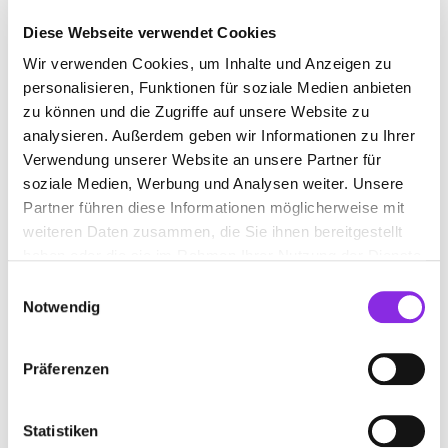
Diese Webseite verwendet Cookies
Wir verwenden Cookies, um Inhalte und Anzeigen zu
ABWASSERENTSORGUNGSDIENST
personalisieren, Funktionen für soziale Medien anbieten
zu können und die Zugriffe auf unsere Website zu
Suchen nach
analysieren. Außerdem geben wir Informationen zu Ihrer
Verwendung unserer Website an unsere Partner für
soziale Medien, Werbung und Analysen weiter. Unsere
Partner führen diese Informationen möglicherweise mit
Finden
weiteren Daten zusammen, die Sie ihnen bereitgestellt
haben oder die sie im Rahmen Ihrer Nutzung der Dienste
ALLE
LAUTERBACH
gesammelt haben.
Einwilligungsauswahl
Notwendig
ZIEGLER REINIGUNGSSERVICE / KANAL
Präferenzen
UND ROHRREINIGUNG GMBH
Steinweg 48
| 36341 Lauterbach DE
Statistiken