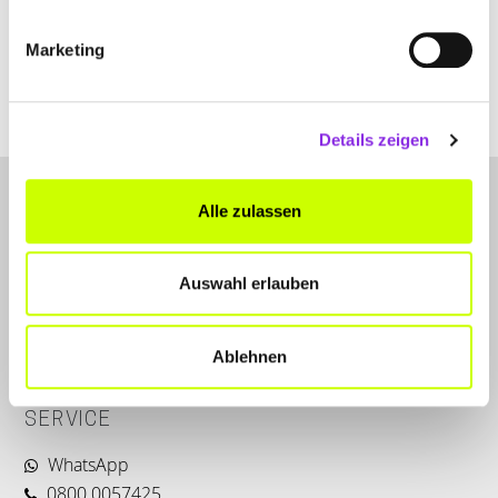
+4966412910
Marketing
www.ziegler-kanal.de
Details zeigen
Alle zulassen
Auswahl erlauben
LET'S CONNECT
Ablehnen
Kontakt
SERVICE
WhatsApp
0800 0057425