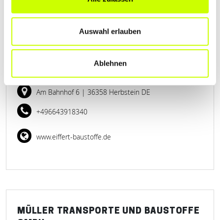
www.eiffert-baustoffe.de
Auswahl erlauben
Ablehnen
J.K. EIFFERT GMBH & CO. KG
Am Bahnhof 6
| 36358 Herbstein DE
+496643918340
www.eiffert-baustoffe.de
MÜLLER TRANSPORTE UND BAUSTOFFE