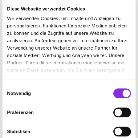
Diese Webseite verwendet Cookies
Wir verwenden Cookies, um Inhalte und Anzeigen zu
WASSERSCHADENSANIERUNG
personalisieren, Funktionen für soziale Medien anbieten
zu können und die Zugriffe auf unsere Website zu
analysieren. Außerdem geben wir Informationen zu Ihrer
Suchen nach
Verwendung unserer Website an unsere Partner für
soziale Medien, Werbung und Analysen weiter. Unsere
Partner führen diese Informationen möglicherweise mit
Finden
weiteren Daten zusammen, die Sie ihnen bereitgestellt
haben oder die sie im Rahmen Ihrer Nutzung der Dienste
ALLE
ROMROD
gesammelt haben.
Einwilligungsauswahl
Notwendig
Präferenzen
WASCHKEWITZ BERND FLIESENLEGER
Vogelsbergstraße 11
| 36329 Romrod DE
Statistiken
+496636332