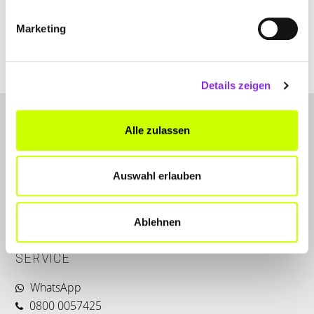
Marketing
waschkewitz-bernd-fliesenleger.weblocator.de
Details zeigen
Alle zulassen
Auswahl erlauben
LET'S CONNECT
Ablehnen
Kontakt
SERVICE
WhatsApp
0800 0057425